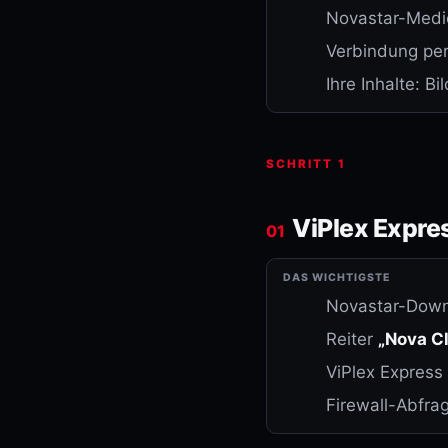
Novastar-Medie
Verbindung pe
Ihre Inhalte: B
SCHRITT 1
ViPlex Expres
01
DAS WICHTIGSTE
Novastar-Down
Reiter
„Nova C
ViPlex Express 
Firewall-Abfra