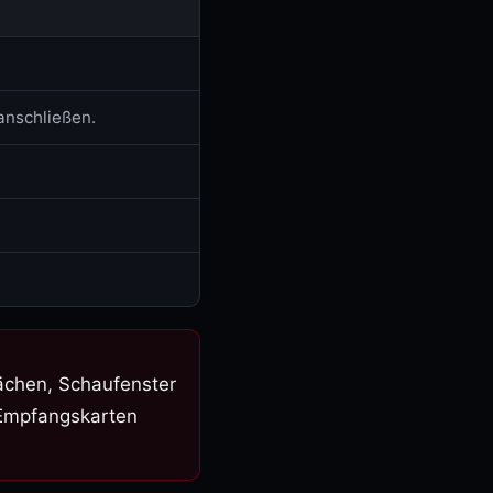
nschließen.
t
lächen, Schaufenster
d Empfangskarten