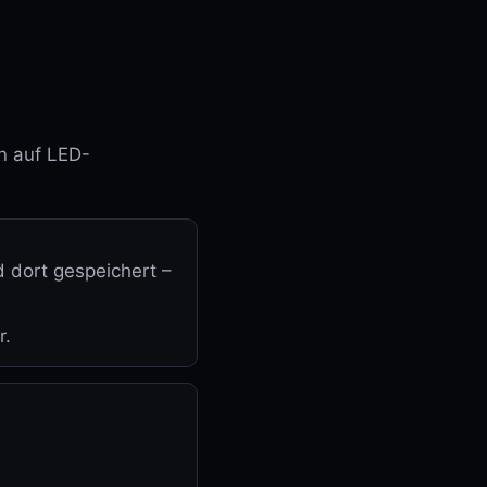
n auf LED-
 dort gespeichert –
vice
r.