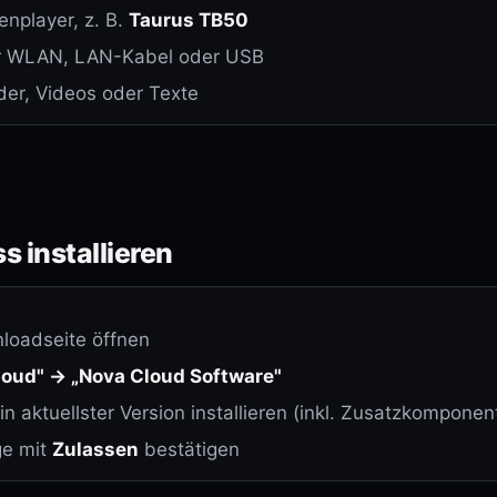
VUEX ONE
nplayer, z. B.
Taurus TB50
All-in-One
r WLAN, LAN-Kabel oder USB
PRIME MESH
ilder, Videos oder Texte
71% Transparenz · IP68
RS RENTAL
Rental Series · indoor & outdoor
MOBIL & LED-TRAILER
s installieren
LED-TRAILER
Mobil · Public Viewing
loadseite öffnen
WALED ROADSTAR 10
Mobil · 10 m² · IP66
loud" → „Nova Cloud Software"
in aktuellster Version installieren (inkl. Zusatzkomponen
NOVASTAR
ge mit
Zulassen
bestätigen
Alle NovaStar-Geräte