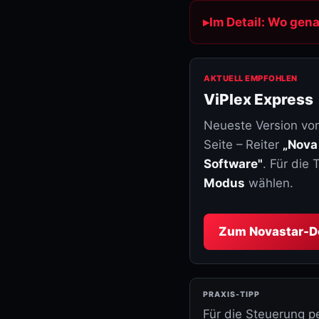
Im Detail: Wo gena
AKTUELL EMPFOHLEN
ViPlex Express
Neueste Version von
Seite – Reiter
„Nova
Software"
. Für die
Modus
wählen.
Zum Novastar-D
Für die Steuerung p