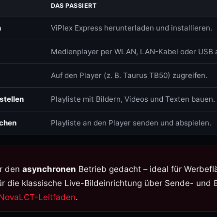
AURA FLEX OUTDOOR
Outdoor Rental
DAS PASSIERT
LED-Sorten
n
ViPlex Express herunterladen und installieren.
AURA CUBE
LED-Chip Hersteller
3D & Würfel
Medienplayer per WLAN, LAN-Kabel oder USB a
Gold-Wire Bonding
AURA PRO
Pro Rental · Indoor & Outdoor
Auf den Player (z. B. Taurus TB50) zugreifen.
Nachdunklung
AURA STUDIO
Sektor + Dreieck · Aura-kompatibel
stellen
Playliste mit Bildern, Videos und Texten bauen.
INDOOR PREMIUM
ichen
Playliste an den Player senden und abspielen.
WALED OBSIDIAN
Micro-LED MIP · 100.000:1 Kontras
ür den
asynchronen
Betrieb gedacht – ideal für Werbef
WALED AMETYST
Outdoor IP66 · 5300 Nits
Für die klassische Live-Bildeinrichtung über Sende- un
NovaLCT-Leitfaden
.
STINGRAY
Fine-Pitch · nur 20 mm