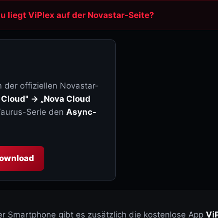
Media-Player (Taurus/TB)
u liegt ViPlex auf der Novastar-Seite?
Controller (COEX / MCTRL)
Video-Prozessoren (VX / H / ET)
Empfangskarten & Zubehör
 der offiziellen Novastar-
 Cloud" → „Nova Cloud
 Taurus-Serie den
Async-
ownload
er Smartphone gibt es zusätzlich die kostenlose App
Vi