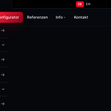
DE
EN
onfigurator
Referenzen
Info
Kontakt
 TB50)