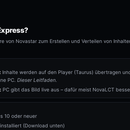
CONFERENCE ALPHA
All-in-One Indoor
Express?
CONFERENCE RATIO
16:9 Konferenz
e von Novastar zum Erstellen und Verteilen von Inhalte
SHIELD PRO
Robust Indoor
SPEZIAL-LÖSUNGEN
:
Inhalte werden auf den Player (Taurus) übertragen und
WALED PYLON
hne PC.
Dieser Leitfaden.
DOOH · 3 Pylon-Größen · Rundum-Ser
:
PC gibt das Bild live aus – dafür meist NovaLCT besse
WALED DJ BOOTH
Stage · DJ-Pult mit LED-Front
s 10 oder neuer
CURTAIN-Z
Transparent
installiert (Download unten)