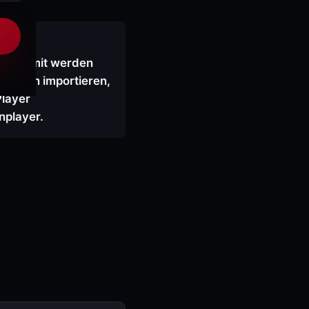
yer. Damit werden
 Medien importieren,
Player
nplayer.