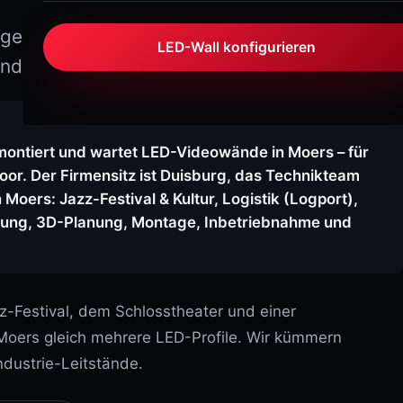
NovaLCT – Bildschirm einrichten
SIGNATURE VARIO
Variabel Outdoor
rgebiet und Niederrhein – LED-Wände
ViPlex Express – Player & Playlisten
LED-Wall konfigurieren
nd Industrie ihren Platz.
SIGNATURE MARINA
Sonderedition · IP66
VX-Serie – Controller bedienen
Taurus-Serie – Medienplayer
SIGNATURE PRO / ULTRA
High-End Outdoor
ontiert und wartet LED-Videowände in Moers – für
Wartung
door. Der Firmensitz ist Duisburg, das Technikteam
SIGNATURE ARENA
Moers: Jazz-Festival & Kultur, Logistik (Logport),
Perimeter LED · IP66
LED-WISSEN
atung, 3D-Planung, Montage, Inbetriebnahme und
AURA-SERIE
Pixel Pitch erklärt
AURA STAGE
Bühne & Touring
Helligkeit & Nits
-Festival, dem Schlosstheater und einer
Refresh Rate
t Moers gleich mehrere LED-Profile. Wir kümmern
AURA FLEX
Flexibel & Curved
dustrie-Leitstände.
IP-Schutzklassen