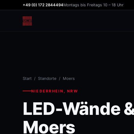
+49 (0) 172 2844494
Montags bis Freitags 10 – 18 Uhr
Start
/
Standorte
/ Moers
NIEDERRHEIN, NRW
LED-Wände & 
Moers