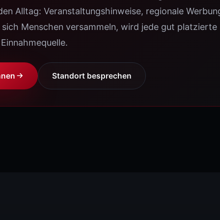
 den Alltag: Veranstaltungshinweise, regionale Werbung
CONFERENCE ALPHA
All-in-One Indoor
sich Menschen versammeln, wird jede gut platzierte
 Einnahmequelle.
CONFERENCE RATIO
16:9 Konferenz
hnen
Standort besprechen
SHIELD PRO
Robust Indoor
SPEZIAL-LÖSUNGEN
WALED PYLON
DOOH · 3 Pylon-Größen · Rundum-Ser
WALED DJ BOOTH
Stage · DJ-Pult mit LED-Front
CURTAIN-Z
Transparent