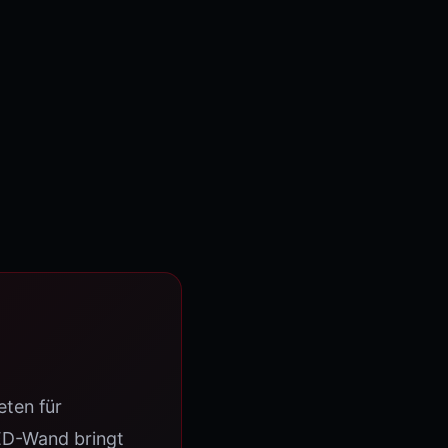
t
eten für
LED-Wand bringt