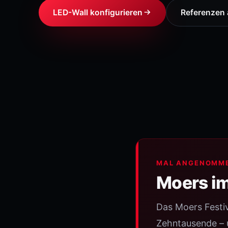
LED-Wall konfigurieren
Referenzen
MAL ANGENOMM
Moers im
Das Moers Festiv
Zehntausende – u