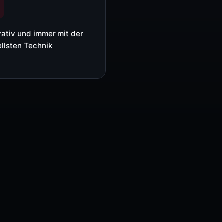
Media-Player (Taurus/TB)
Controller (COEX / MCTRL)
vativ und immer mit der
llsten Technik
Video-Prozessoren (VX / H / ET)
Empfangskarten & Zubehör