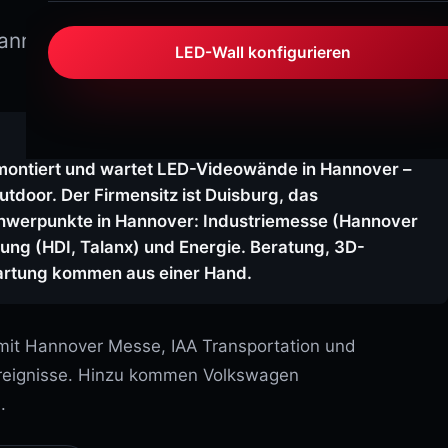
NovaLCT – Bildschirm einrichten
SIGNATURE VARIO
Variabel Outdoor
annover ist Heimspiel für Großmessen
ViPlex Express – Player & Playlisten
LED-Wall konfigurieren
SIGNATURE MARINA
Sonderedition · IP66
VX-Serie – Controller bedienen
Taurus-Serie – Medienplayer
SIGNATURE PRO / ULTRA
High-End Outdoor
ontiert und wartet LED-Videowände in Hannover –
Wartung
outdoor. Der Firmensitz ist Duisburg, das
SIGNATURE ARENA
chwerpunkte in Hannover: Industriemesse (Hannover
Perimeter LED · IP66
LED-WISSEN
rung (HDI, Talanx) und Energie. Beratung, 3D-
artung kommen aus einer Hand.
AURA-SERIE
Pixel Pitch erklärt
AURA STAGE
Bühne & Touring
Helligkeit & Nits
mit Hannover Messe, IAA Transportation und
Refresh Rate
ereignisse. Hinzu kommen Volkswagen
AURA FLEX
Flexibel & Curved
.
IP-Schutzklassen