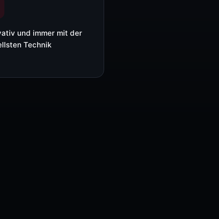
Media-Player (Taurus/TB)
Controller (COEX / MCTRL)
vativ und immer mit der
llsten Technik
Video-Prozessoren (VX / H / ET)
Empfangskarten & Zubehör