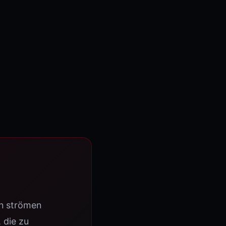
t
en strömen
 die zu