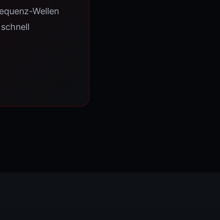
requenz-Wellen
schnell
vice