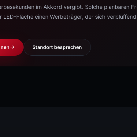
erbesekunden im Akkord vergibt. Solche planbaren F
CONFERENCE ALPHA
All-in-One Indoor
 LED-Fläche einen Werbeträger, der sich verblüffend 
CONFERENCE RATIO
16:9 Konferenz
hnen
Standort besprechen
SHIELD PRO
Robust Indoor
SPEZIAL-LÖSUNGEN
WALED PYLON
DOOH · 3 Pylon-Größen · Rundum-Ser
WALED DJ BOOTH
Stage · DJ-Pult mit LED-Front
CURTAIN-Z
Transparent