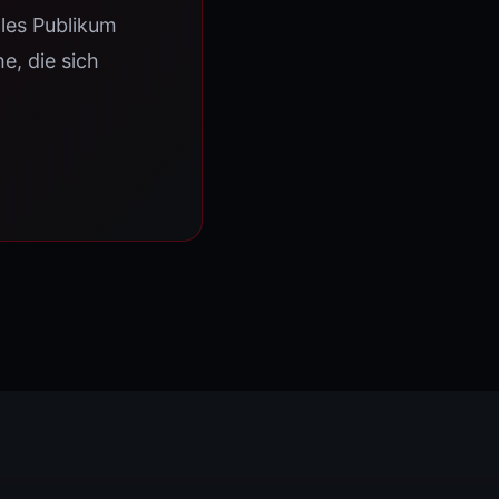
lles Publikum
e, die sich
vice