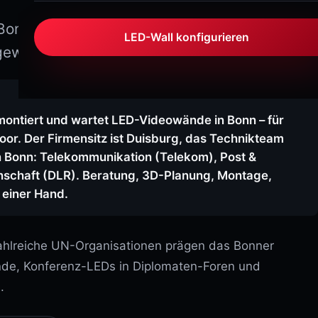
NovaLCT – Bildschirm einrichten
SIGNATURE VARIO
Variabel Outdoor
 Bonn bleibt nach dem Hauptstadt-Umzug
ViPlex Express – Player & Playlisten
LED-Wall konfigurieren
gewicht.
SIGNATURE MARINA
Sonderedition · IP66
VX-Serie – Controller bedienen
Taurus-Serie – Medienplayer
SIGNATURE PRO / ULTRA
High-End Outdoor
ontiert und wartet LED-Videowände in Bonn – für
Wartung
door. Der Firmensitz ist Duisburg, das Technikteam
SIGNATURE ARENA
n Bonn: Telekommunikation (Telekom), Post &
Perimeter LED · IP66
LED-WISSEN
enschaft (DLR). Beratung, 3D-Planung, Montage,
einer Hand.
AURA-SERIE
Pixel Pitch erklärt
AURA STAGE
Bühne & Touring
Helligkeit & Nits
hlreiche UN-Organisationen prägen das Bonner
Refresh Rate
ände, Konferenz-LEDs in Diplomaten-Foren und
AURA FLEX
Flexibel & Curved
.
IP-Schutzklassen