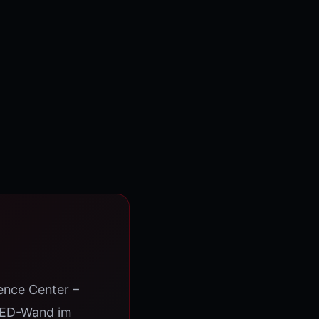
t
ence Center –
e LED-Wand im