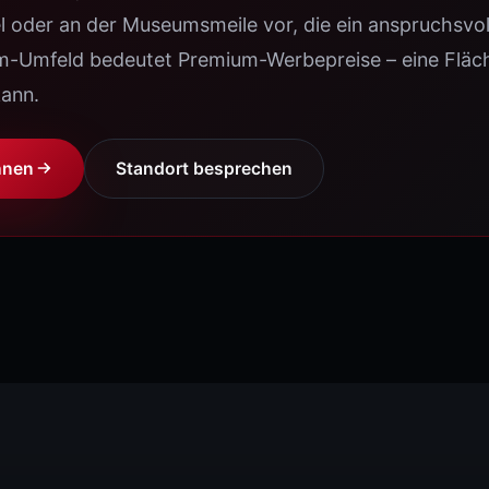
l oder an der Museumsmeile vor, die ein anspruchsvo
CONFERENCE ALPHA
All-in-One Indoor
m-Umfeld bedeutet Premium-Werbepreise – eine Fläch
kann.
CONFERENCE RATIO
16:9 Konferenz
hnen
Standort besprechen
SHIELD PRO
Robust Indoor
SPEZIAL-LÖSUNGEN
WALED PYLON
DOOH · 3 Pylon-Größen · Rundum-Ser
WALED DJ BOOTH
Stage · DJ-Pult mit LED-Front
CURTAIN-Z
Transparent