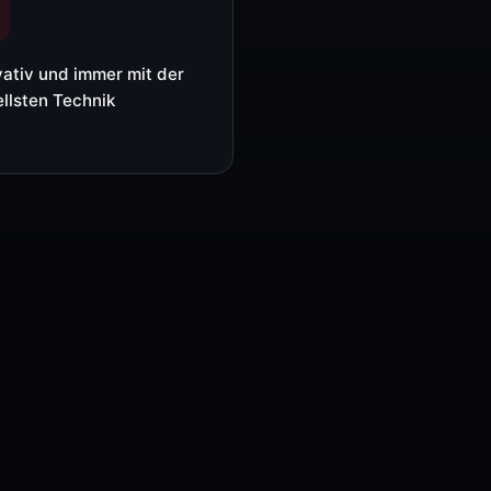
Media-Player (Taurus/TB)
Controller (COEX / MCTRL)
vativ und immer mit der
llsten Technik
Video-Prozessoren (VX / H / ET)
Empfangskarten & Zubehör